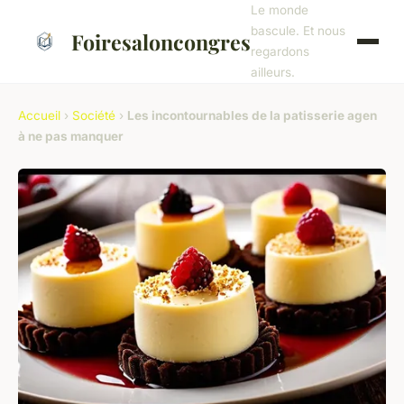
Le monde
bascule. Et nous
Foiresaloncongres
regardons
ailleurs.
Accueil
›
Société
›
Les incontournables de la patisserie agen
à ne pas manquer