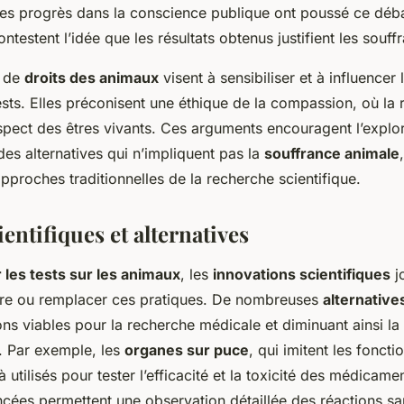
 Les progrès dans la conscience publique ont poussé ce déb
testent l’idée que les résultats obtenus justifient les souffr
s de
droits des animaux
visent à sensibiliser et à influencer 
ests. Elles préconisent une éthique de la compassion, où la 
pect des êtres vivants. Ces arguments encouragent l’explora
es alternatives qui n’impliquent pas la
souffrance animale
pproches traditionnelles de la recherche scientifique.
entifiques et alternatives
 les tests sur les animaux
, les
innovations scientifiques
j
uire ou remplacer ces pratiques. De nombreuses
alternative
ons viables pour la recherche médicale et diminuant ainsi la
s. Par exemple, les
organes sur puce
, qui imitent les fonct
 utilisés pour tester l’efficacité et la toxicité des médicame
cées permettent une observation détaillée des réactions sa