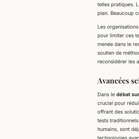
telles pratiques.
plan. Beaucoup con
Les organisation
pour limiter ces t
menée dans le res
soutien de méthod
reconsidérer les a
Avancées sci
Dans le
débat sur
crucial pour réd
offrant des soluti
tests traditionnel
humains, sont déjà
technologies avan