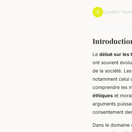
C
Camille
17 févr
Introduction
Le
débat sur les 
ont souvent évolu
de la société. Le
notamment celui d
comprendre les ma
éthiques
et moral
arguments puissan
consentement des 
Dans le domaine d