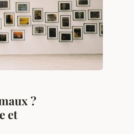
nimaux ?
e et