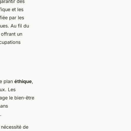
arantir des
ique et les
fiée par les
ues. Au fil du
 offrant un
ccupations
le plan
éthique
,
ux. Les
age le bien-être
sans
.
 nécessité de