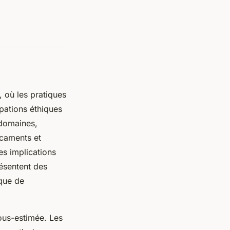
, où les pratiques
pations éthiques
domaines,
icaments et
es implications
résentent des
nque de
ous-estimée. Les