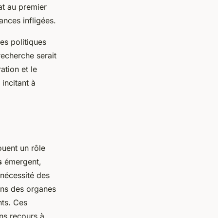
at au premier
ances infligées.
les politiques
recherche serait
tion et le
, incitant à
ouent un rôle
s
émergent,
 nécessité des
ions des organes
nts. Ces
ns recours à