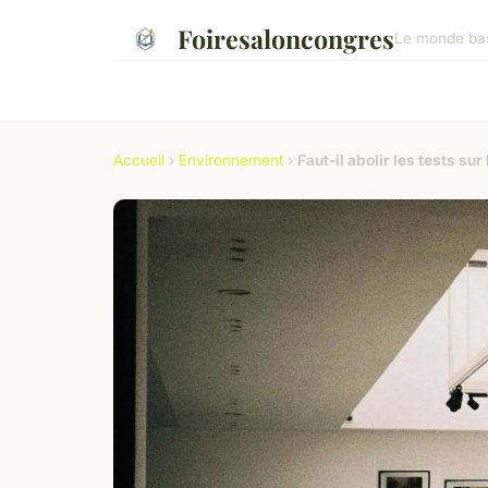
Foiresaloncongres
Le monde basc
Accueil
›
Environnement
›
Faut-il abolir les tests su