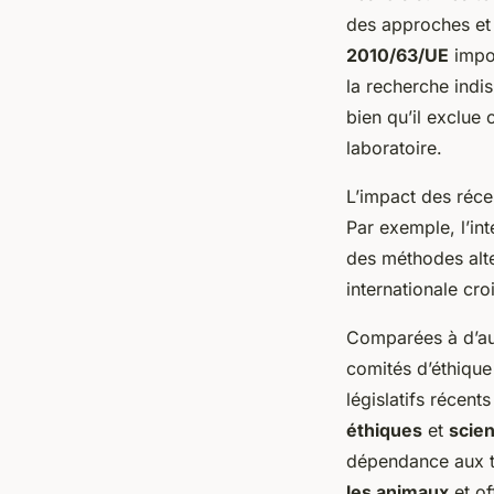
des approches et 
2010/63/UE
impos
la recherche indis
bien qu’il exclue
laboratoire.
L’impact des réc
Par exemple, l’in
des méthodes alte
internationale cr
Comparées à d’aut
comités d’éthique
législatifs récen
éthiques
et
scien
dépendance aux te
les animaux
et of