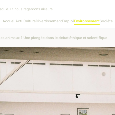
ule. Et nous regardons ailleurs.
Accueil
Actu
Culture
Divertissement
Emploi
Environnement
Société
r les animaux ? Une plongée dans le débat éthique et scientifique