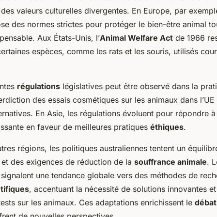
des valeurs culturelles divergentes. En Europe, par exempl
e des normes strictes pour protéger le bien-être animal to
pensable. Aux États-Unis, l’
Animal Welfare Act
de 1966 rest
 certaines espèces, comme les rats et les souris, utilisés c
entes
régulations
législatives peut être observé dans la prat
terdiction des essais cosmétiques sur les animaux dans l’UE
rnatives. En Asie, les régulations évoluent pour répondre à
oissante en faveur de meilleures pratiques
éthiques
.
res régions, les politiques australiennes tentent un équilib
 et des exigences de réduction de la
souffrance animale
. 
ts signalent une tendance globale vers des méthodes de rech
tifiques
, accentuant la nécessité de solutions innovantes et
sts sur les animaux. Ces adaptations enrichissent le
débat 
frent de nouvelles perspectives.