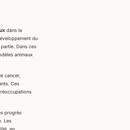
aux
dans la
 développement du
 partie. Dans ces
modèles animaux
le cancer,
ants. Ces
préoccupations
es progrès
e. Les
ité, en