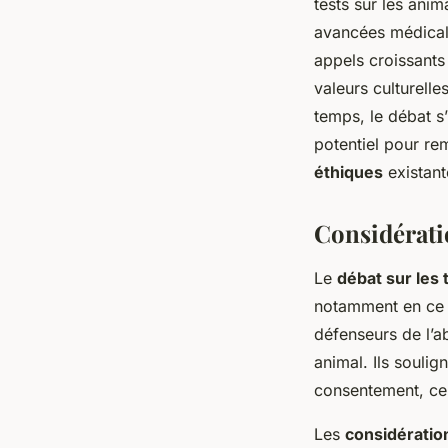
tests sur les ani
avancées médicales
appels croissant
valeurs culturelle
temps, le débat s
potentiel pour re
éthiques
existant
Considérati
Le
débat sur les 
notamment en ce 
défenseurs de l’ab
animal. Ils soulig
consentement, ce 
Les
considératio