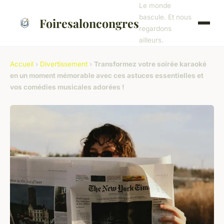
Le monde
bascule. Et nous
Foiresaloncongres
regardons
ailleurs.
Accueil
›
Divertissement
›
Transformez votre soirée karaoké
en un moment mémorable avec ces astuces essentielles et
vos comédies musicales adorées !